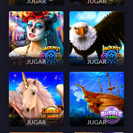
JUGAR
JUGAR
JUGAR
JUGAR
JUGAR
JUGAR