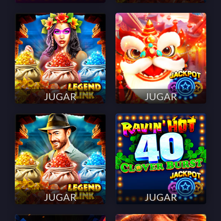
JUGAR
JUGAR
JUGAR
JUGAR