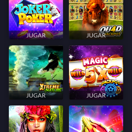
JUGAR
JUGAR
JUGAR
JUGAR