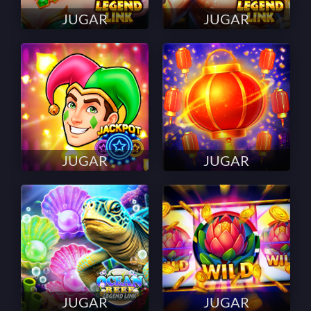
JUGAR
JUGAR
JUGAR
JUGAR
JUGAR
JUGAR