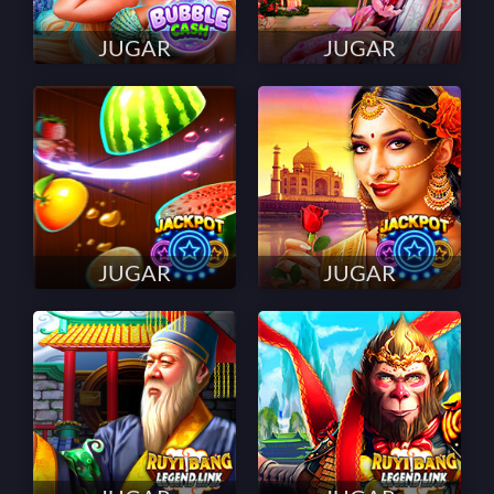
JUGAR
JUGAR
JUGAR
JUGAR