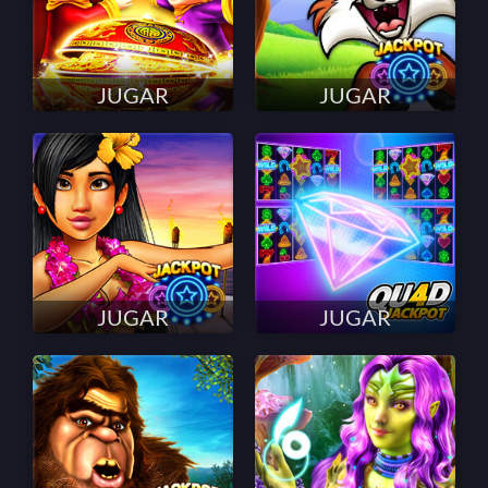
JUGAR
JUGAR
JUGAR
JUGAR