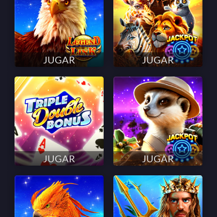
JUGAR
JUGAR
JUGAR
JUGAR