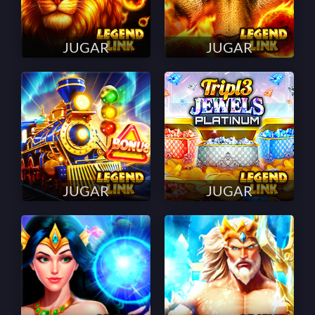
JUGAR
JUGAR
JUGAR
JUGAR