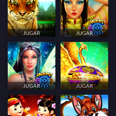
JUGAR
JUGAR
JUGAR
JUGAR