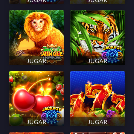
JUGAR
JUGAR
JUGAR
JUGAR